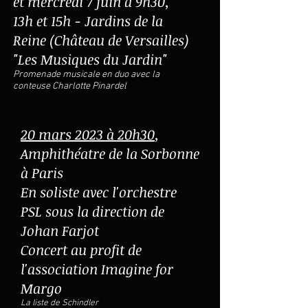
et mercredi 7 juin à 9h30,
13h et 15h
- Jardins de la
Reine (Château de Versailles)
"Les Musiques du Jardin"
Promenade musicale en duo avec la
conteuse Charlo
tte Pinardel
20 mars 2023 à 20h30
,
Amphithéatre de la Sorbonne
à Paris
En soliste a
vec l'orchestre
PSL sous la direction de
Johan Farjot
Concert au profit de
l'association Imagine for
Margo
La l
iste de Schindler