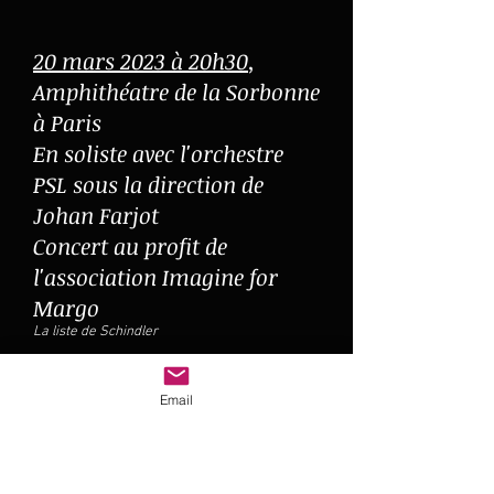
20 mars 2023 à 20h30
,
Amphithéatre de la Sorbonne
à Paris
En soliste a
vec l'orchestre
PSL sous la direction de
Johan Farjot
Concert au profit de
l'association Imagine for
Margo
La l
iste de Schindler
20 mars 2023 à 20h30
,
Email
Amphithéatre de la Sorbonne
à Paris
En soliste a
vec l'orchestre